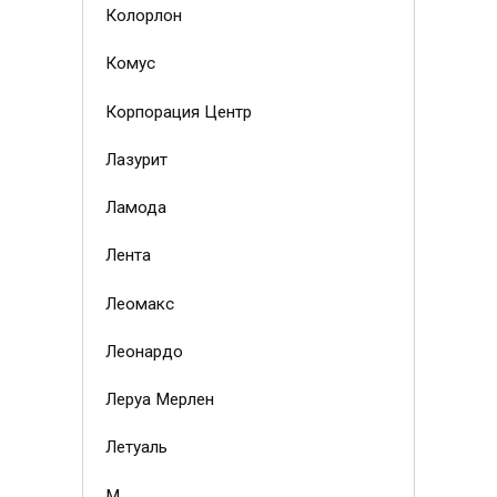
Колорлон
Комус
Корпорация Центр
Лазурит
Ламода
Лента
Леомакс
Леонардо
Леруа Мерлен
Летуаль
М