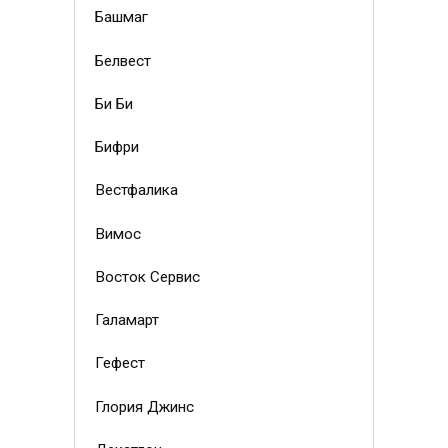
Башмаг
Белвест
Би Би
Бифри
Вестфалика
Вимос
Восток Сервис
Галамарт
Гефест
Глория Джинс