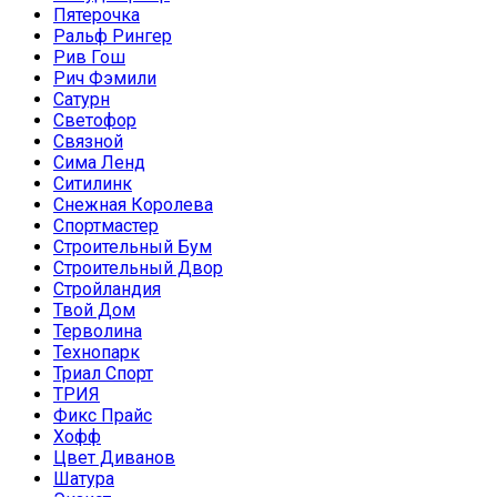
Пятерочка
Ральф Рингер
Рив Гош
Рич Фэмили
Сатурн
Светофор
Связной
Сима Ленд
Ситилинк
Снежная Королева
Спортмастер
Строительный Бум
Строительный Двор
Стройландия
Твой Дом
Терволина
Технопарк
Триал Спорт
ТРИЯ
Фикс Прайс
Хофф
Цвет Диванов
Шатура