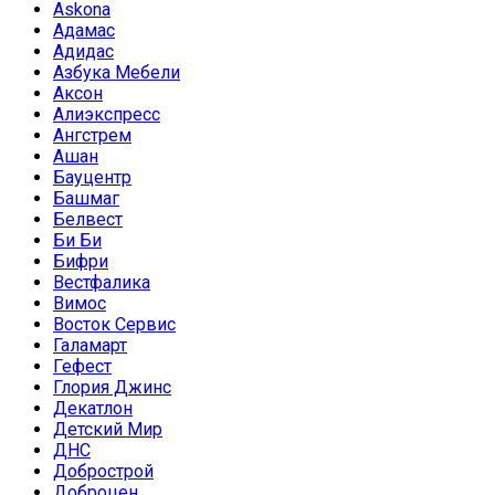
Askona
Адамас
Адидас
Азбука Мебели
Аксон
Алиэкспресс
Ангстрем
Ашан
Бауцентр
Башмаг
Белвест
Би Би
Бифри
Вестфалика
Вимос
Восток Сервис
Галамарт
Гефест
Глория Джинс
Декатлон
Детский Мир
ДНС
Добрострой
Доброцен