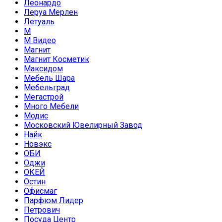
Леонардо
Леруа Мерлен
Летуаль
М
М Видео
Магнит
Магнит Косметик
Максидом
Мебель Шара
Мебельград
Мегастрой
Много Мебели
Модис
Московский Ювелирный Завод
Найк
Новэкс
ОБИ
Оджи
ОКЕЙ
Остин
Офисмаг
Парфюм Лидер
Петрович
Посуда Центр