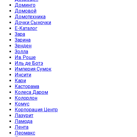
Доминго
Домовой
Домотехника
Дочки Сыночки
Е-Каталог
Зара
Зарина
Зенден
Золла
Ив Роше
Иль де Ботэ
Империя Сумок
Инсити
Кари
Касторама
Колеса Даром
Колорлон
Комус
Корпорация Центр
Лазурит
Ламода
Лента
Леомакс