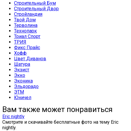
Строительный Бум
Строительный Двор
Стройландия
Твой Дом
Терволина
Технопарк
Триал Спорт
ТРИЯ
Фикс Прайс
Хофф
Цвет Диванов
Шатура
Экзист
Экко
Эконика
Эльдорадо
ЭТМ
Юничел
Вам также может понравиться
Eric nightly
Смотрите и скачивайте бесплатные фото на тему Eric
nightly.