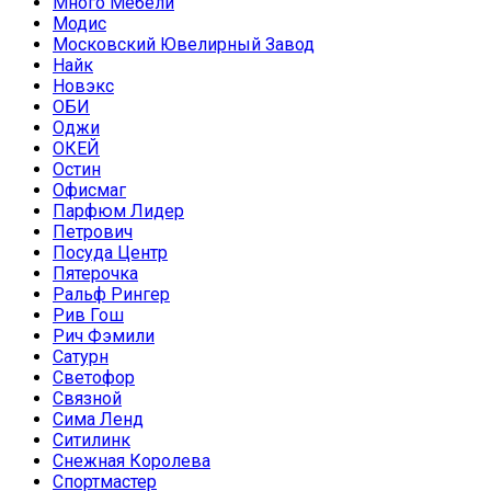
Много Мебели
Модис
Московский Ювелирный Завод
Найк
Новэкс
ОБИ
Оджи
ОКЕЙ
Остин
Офисмаг
Парфюм Лидер
Петрович
Посуда Центр
Пятерочка
Ральф Рингер
Рив Гош
Рич Фэмили
Сатурн
Светофор
Связной
Сима Ленд
Ситилинк
Снежная Королева
Спортмастер