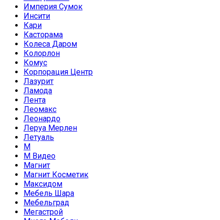
Империя Сумок
Инсити
Кари
Касторама
Колеса Даром
Колорлон
Комус
Корпорация Центр
Лазурит
Ламода
Лента
Леомакс
Леонардо
Леруа Мерлен
Летуаль
М
М Видео
Магнит
Магнит Косметик
Максидом
Мебель Шара
Мебельград
Мегастрой