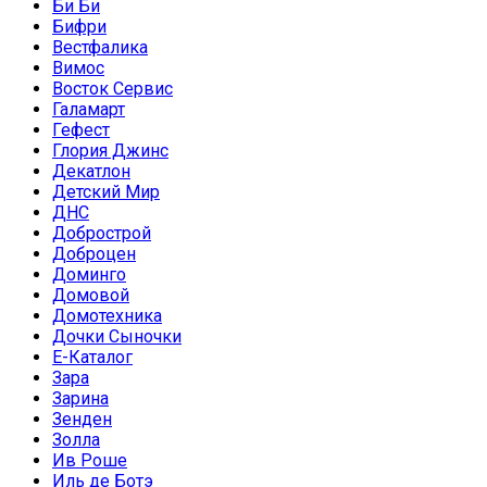
Би Би
Бифри
Вестфалика
Вимос
Восток Сервис
Галамарт
Гефест
Глория Джинс
Декатлон
Детский Мир
ДНС
Добрострой
Доброцен
Доминго
Домовой
Домотехника
Дочки Сыночки
Е-Каталог
Зара
Зарина
Зенден
Золла
Ив Роше
Иль де Ботэ