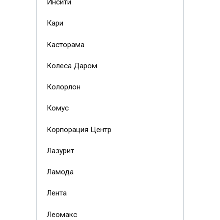
Инсити
Кари
Касторама
Колеса Даром
Колорлон
Комус
Корпорация Центр
Лазурит
Ламода
Лента
Леомакс