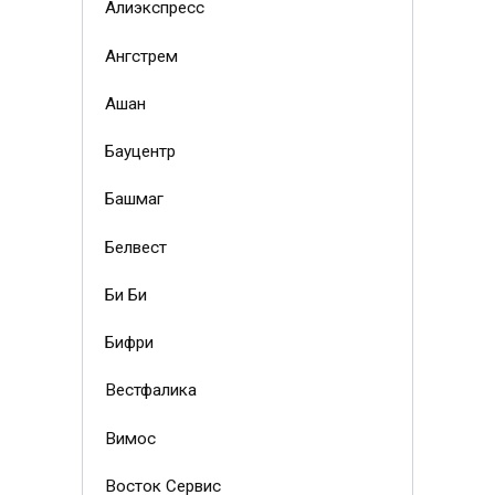
Алиэкспресс
Ангстрем
Ашан
Бауцентр
Башмаг
Белвест
Би Би
Бифри
Вестфалика
Вимос
Восток Сервис