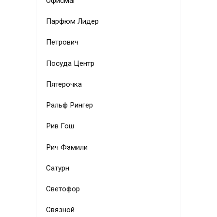
Офисмаг
Парфюм Лидер
Петрович
Посуда Центр
Пятерочка
Ральф Рингер
Рив Гош
Рич Фэмили
Сатурн
Светофор
Связной