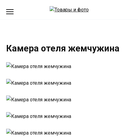
Перейти
к
содержанию
Камера отеля жемчужина