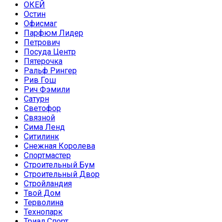
ОКЕЙ
Остин
Офисмаг
Парфюм Лидер
Петрович
Посуда Центр
Пятерочка
Ральф Рингер
Рив Гош
Рич Фэмили
Сатурн
Светофор
Связной
Сима Ленд
Ситилинк
Снежная Королева
Спортмастер
Строительный Бум
Строительный Двор
Стройландия
Твой Дом
Терволина
Технопарк
Триал Спорт