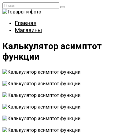
Перейти
Search
к
for:
содержанию
Главная
Магазины
Калькулятор асимптот
функции