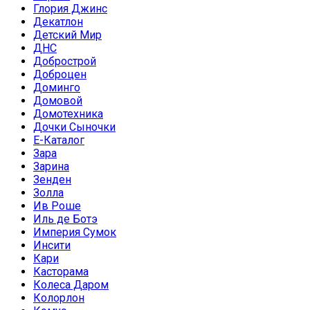
Глория Джинс
Декатлон
Детский Мир
ДНС
Добрострой
Доброцен
Доминго
Домовой
Домотехника
Дочки Сыночки
Е-Каталог
Зара
Зарина
Зенден
Золла
Ив Роше
Иль де Ботэ
Империя Сумок
Инсити
Кари
Касторама
Колеса Даром
Колорлон