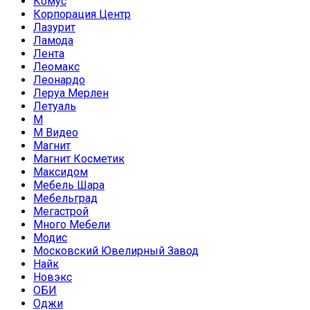
Комус
Корпорация Центр
Лазурит
Ламода
Лента
Леомакс
Леонардо
Леруа Мерлен
Летуаль
М
М Видео
Магнит
Магнит Косметик
Максидом
Мебель Шара
Мебельград
Мегастрой
Много Мебели
Модис
Московский Ювелирный Завод
Найк
Новэкс
ОБИ
Оджи