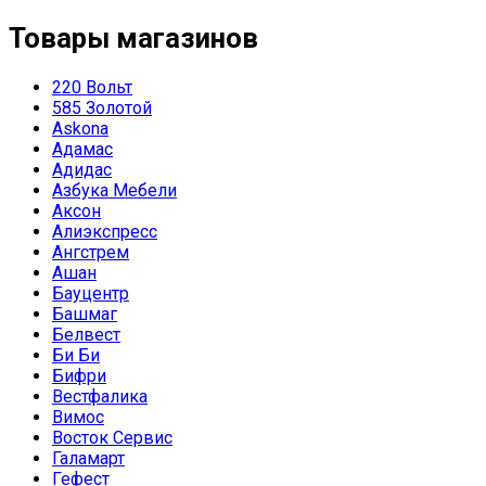
Товары магазинов
220 Вольт
585 Золотой
Askona
Адамас
Адидас
Азбука Мебели
Аксон
Алиэкспресс
Ангстрем
Ашан
Бауцентр
Башмаг
Белвест
Би Би
Бифри
Вестфалика
Вимос
Восток Сервис
Галамарт
Гефест