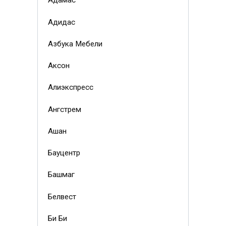
Адамас
Адидас
Азбука Мебели
Аксон
Алиэкспресс
Ангстрем
Ашан
Бауцентр
Башмаг
Белвест
Би Би