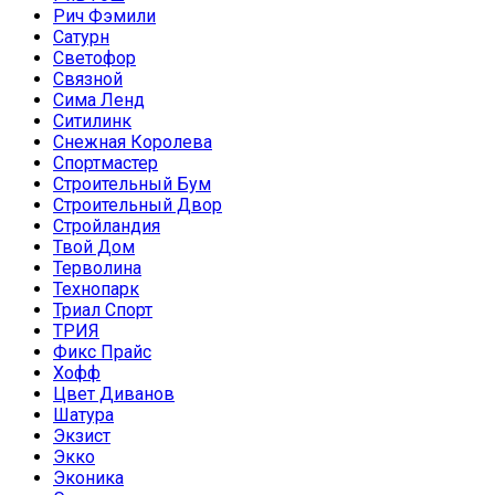
Рич Фэмили
Сатурн
Светофор
Связной
Сима Ленд
Ситилинк
Снежная Королева
Спортмастер
Строительный Бум
Строительный Двор
Стройландия
Твой Дом
Терволина
Технопарк
Триал Спорт
ТРИЯ
Фикс Прайс
Хофф
Цвет Диванов
Шатура
Экзист
Экко
Эконика