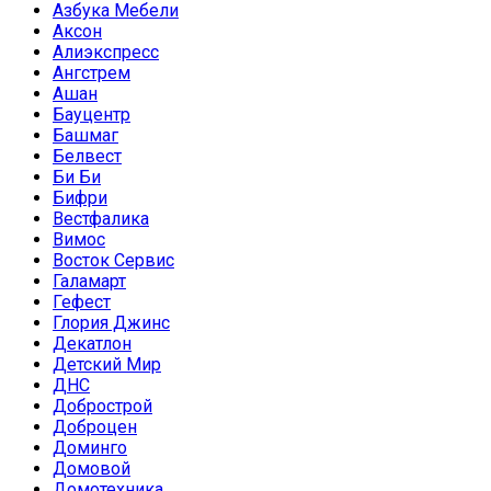
Азбука Мебели
Аксон
Алиэкспресс
Ангстрем
Ашан
Бауцентр
Башмаг
Белвест
Би Би
Бифри
Вестфалика
Вимос
Восток Сервис
Галамарт
Гефест
Глория Джинс
Декатлон
Детский Мир
ДНС
Добрострой
Доброцен
Доминго
Домовой
Домотехника