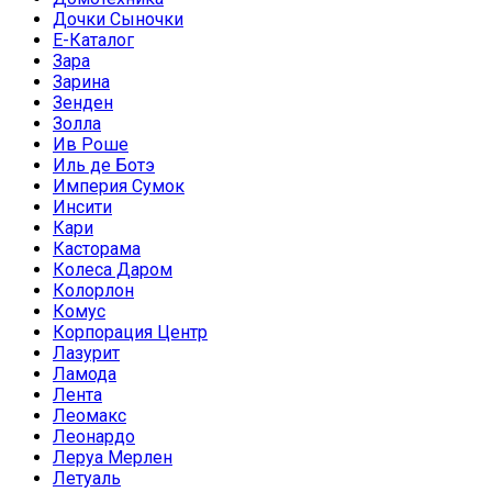
Дочки Сыночки
Е-Каталог
Зара
Зарина
Зенден
Золла
Ив Роше
Иль де Ботэ
Империя Сумок
Инсити
Кари
Касторама
Колеса Даром
Колорлон
Комус
Корпорация Центр
Лазурит
Ламода
Лента
Леомакс
Леонардо
Леруа Мерлен
Летуаль