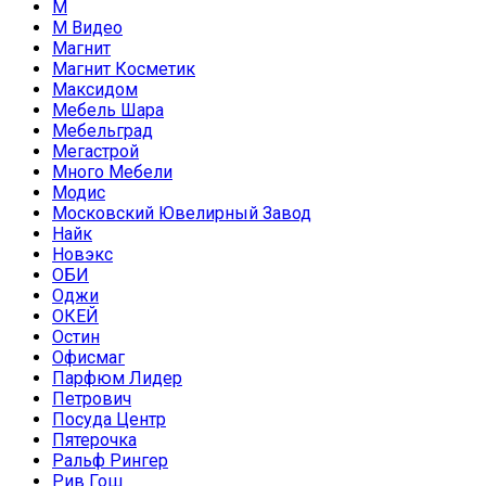
М
М Видео
Магнит
Магнит Косметик
Максидом
Мебель Шара
Мебельград
Мегастрой
Много Мебели
Модис
Московский Ювелирный Завод
Найк
Новэкс
ОБИ
Оджи
ОКЕЙ
Остин
Офисмаг
Парфюм Лидер
Петрович
Посуда Центр
Пятерочка
Ральф Рингер
Рив Гош