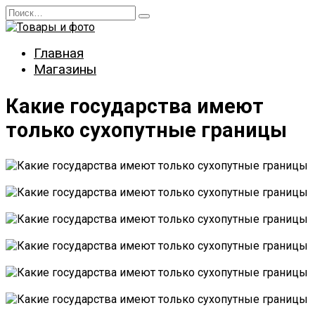
Перейти
Search
к
for:
содержанию
Главная
Магазины
Какие государства имеют
только сухопутные границы