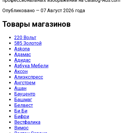
профессиональных изображений на Catalog-Ads.com
Опубликовано — 07 Август 2026 года
Товары магазинов
220 Вольт
585 Золотой
Askona
Адамас
Адидас
Азбука Мебели
Аксон
Алиэкспресс
Ангстрем
Ашан
Бауцентр
Башмаг
Белвест
Би Би
Бифри
Вестфалика
Вимос