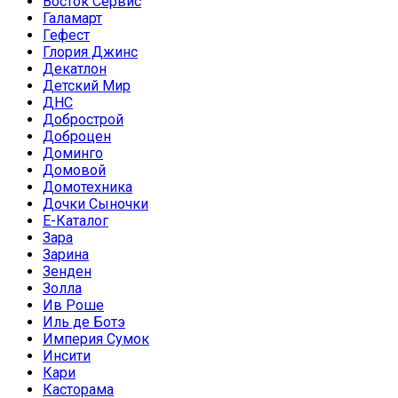
Восток Сервис
Галамарт
Гефест
Глория Джинс
Декатлон
Детский Мир
ДНС
Добрострой
Доброцен
Доминго
Домовой
Домотехника
Дочки Сыночки
Е-Каталог
Зара
Зарина
Зенден
Золла
Ив Роше
Иль де Ботэ
Империя Сумок
Инсити
Кари
Касторама