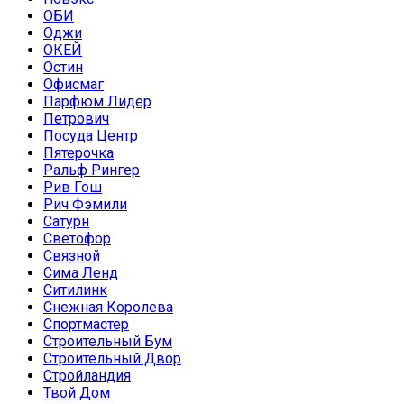
ОБИ
Оджи
ОКЕЙ
Остин
Офисмаг
Парфюм Лидер
Петрович
Посуда Центр
Пятерочка
Ральф Рингер
Рив Гош
Рич Фэмили
Сатурн
Светофор
Связной
Сима Ленд
Ситилинк
Снежная Королева
Спортмастер
Строительный Бум
Строительный Двор
Стройландия
Твой Дом