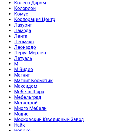
Колеса Даром
Колорлон
Комус
Корпорация Центр
Лазурит
Ламода
Лента
Леомакс
Леонардо
Леруа Мерлен
Летуаль
М
М Видео
Магнит
Магнит Косметик
Максидом
Мебель Шара
Мебельград
Мегастрой
Много Мебели
Модис
Московский Ювелирный Завод
Найк
Новэкс