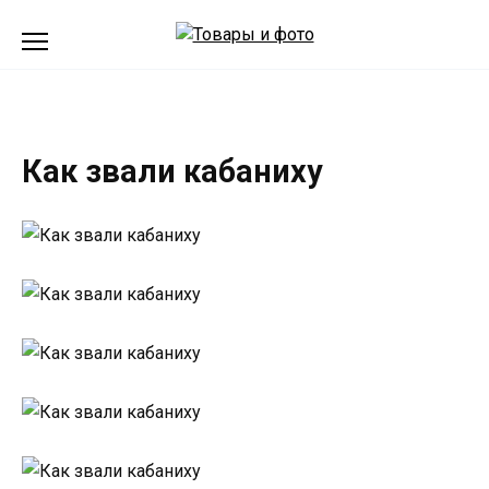
Перейти
к
содержанию
Как звали кабаниху