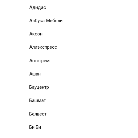
Адидас
Азбука Мебели
Аксон
Алиэкспресс
Ангстрем
Ашан
Бауцентр
Башмаг
Белвест
Би Би