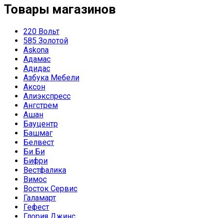
Товары магазинов
220 Вольт
585 Золотой
Askona
Адамас
Адидас
Азбука Мебели
Аксон
Алиэкспресс
Ангстрем
Ашан
Бауцентр
Башмаг
Белвест
Би Би
Бифри
Вестфалика
Вимос
Восток Сервис
Галамарт
Гефест
Глория Джинс