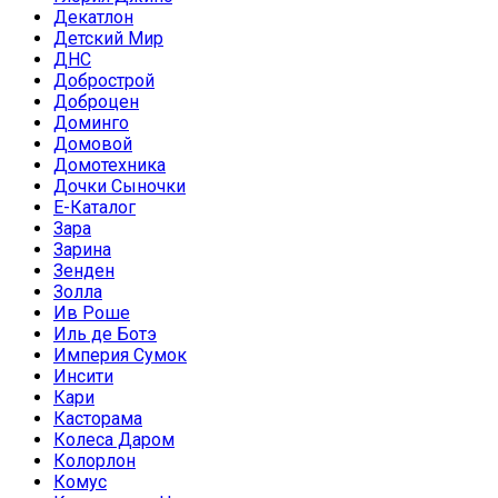
Декатлон
Детский Мир
ДНС
Добрострой
Доброцен
Доминго
Домовой
Домотехника
Дочки Сыночки
Е-Каталог
Зара
Зарина
Зенден
Золла
Ив Роше
Иль де Ботэ
Империя Сумок
Инсити
Кари
Касторама
Колеса Даром
Колорлон
Комус