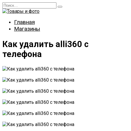
Перейти
Search
к
for:
содержанию
Главная
Магазины
Как удалить alli360 с
телефона