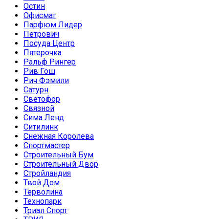
Остин
Офисмаг
Парфюм Лидер
Петрович
Посуда Центр
Пятерочка
Ральф Рингер
Рив Гош
Рич Фэмили
Сатурн
Светофор
Связной
Сима Ленд
Ситилинк
Снежная Королева
Спортмастер
Строительный Бум
Строительный Двор
Стройландия
Твой Дом
Терволина
Технопарк
Триал Спорт