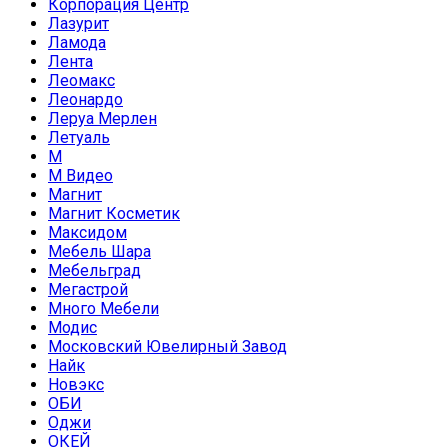
Корпорация Центр
Лазурит
Ламода
Лента
Леомакс
Леонардо
Леруа Мерлен
Летуаль
М
М Видео
Магнит
Магнит Косметик
Максидом
Мебель Шара
Мебельград
Мегастрой
Много Мебели
Модис
Московский Ювелирный Завод
Найк
Новэкс
ОБИ
Оджи
ОКЕЙ