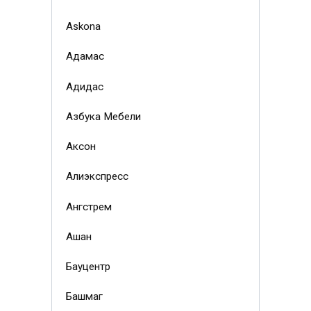
Askona
Адамас
Адидас
Азбука Мебели
Аксон
Алиэкспресс
Ангстрем
Ашан
Бауцентр
Башмаг