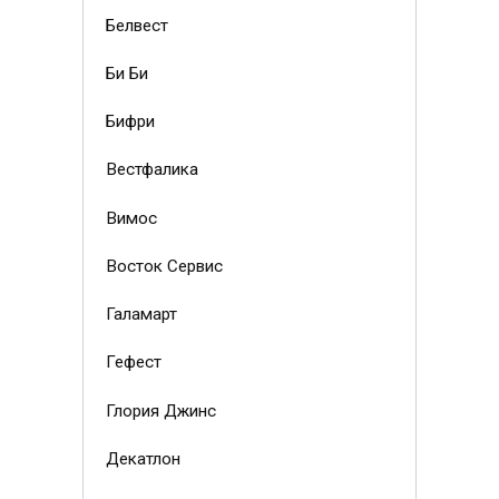
Белвест
Би Би
Бифри
Вестфалика
Вимос
Восток Сервис
Галамарт
Гефест
Глория Джинс
Декатлон