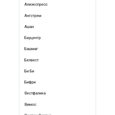
Алиэкспресс
Ангстрем
Ашан
Бауцентр
Башмаг
Белвест
Би Би
Бифри
Вестфалика
Вимос