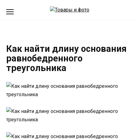
Перейти
к
содержанию
Как найти длину основания
равнобедренного
треугольника