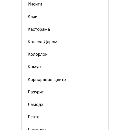
Инсити
Кари
Касторама
Колеса Даром
Колорлон
Комус
Корпорация Центр
Лазурит
Ламода
Лента
Леомакс