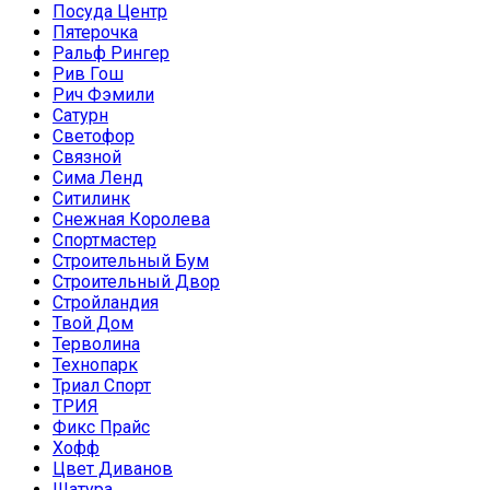
Посуда Центр
Пятерочка
Ральф Рингер
Рив Гош
Рич Фэмили
Сатурн
Светофор
Связной
Сима Ленд
Ситилинк
Снежная Королева
Спортмастер
Строительный Бум
Строительный Двор
Стройландия
Твой Дом
Терволина
Технопарк
Триал Спорт
ТРИЯ
Фикс Прайс
Хофф
Цвет Диванов
Шатура