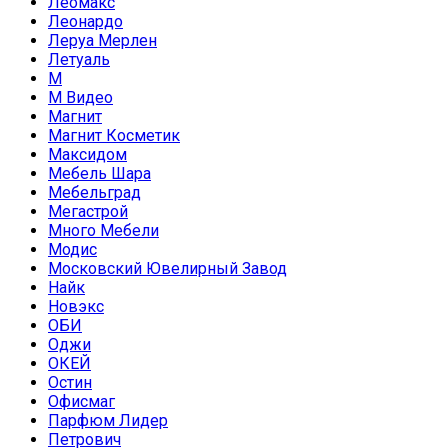
Леомакс
Леонардо
Леруа Мерлен
Летуаль
М
М Видео
Магнит
Магнит Косметик
Максидом
Мебель Шара
Мебельград
Мегастрой
Много Мебели
Модис
Московский Ювелирный Завод
Найк
Новэкс
ОБИ
Оджи
ОКЕЙ
Остин
Офисмаг
Парфюм Лидер
Петрович