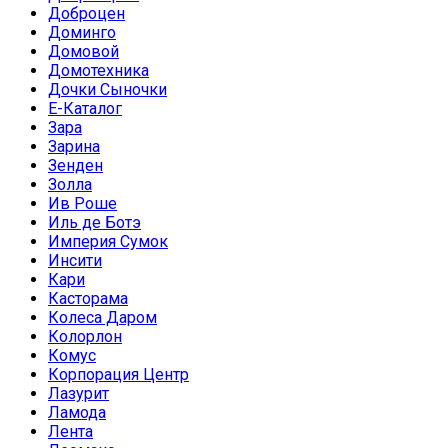
Доброцен
Доминго
Домовой
Домотехника
Дочки Сыночки
Е-Каталог
Зара
Зарина
Зенден
Золла
Ив Роше
Иль де Ботэ
Империя Сумок
Инсити
Кари
Касторама
Колеса Даром
Колорлон
Комус
Корпорация Центр
Лазурит
Ламода
Лента