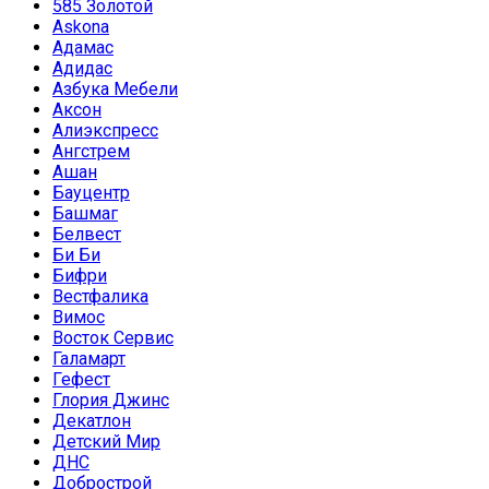
585 Золотой
Askona
Адамас
Адидас
Азбука Мебели
Аксон
Алиэкспресс
Ангстрем
Ашан
Бауцентр
Башмаг
Белвест
Би Би
Бифри
Вестфалика
Вимос
Восток Сервис
Галамарт
Гефест
Глория Джинс
Декатлон
Детский Мир
ДНС
Добрострой