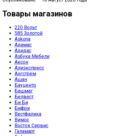
Товары магазинов
220 Вольт
585 Золотой
Askona
Адамас
Адидас
Азбука Мебели
Аксон
Алиэкспресс
Ангстрем
Ашан
Бауцентр
Башмаг
Белвест
Би Би
Бифри
Вестфалика
Вимос
Восток Сервис
Галамарт