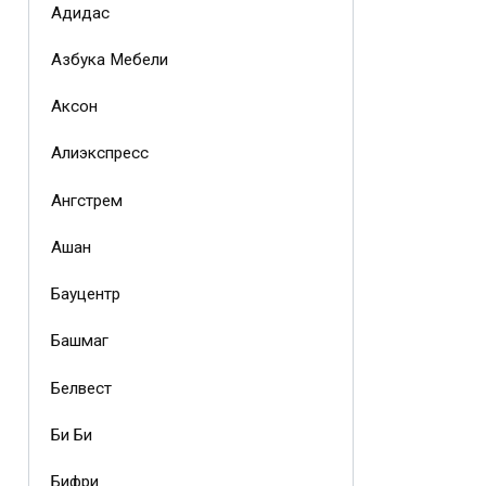
Адидас
Азбука Мебели
Аксон
Алиэкспресс
Ангстрем
Ашан
Бауцентр
Башмаг
Белвест
Би Би
Бифри