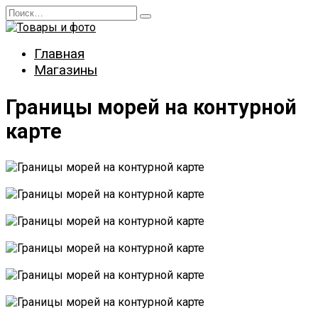
Перейти
Search
к
for:
содержанию
Главная
Магазины
Границы морей на контурной
карте