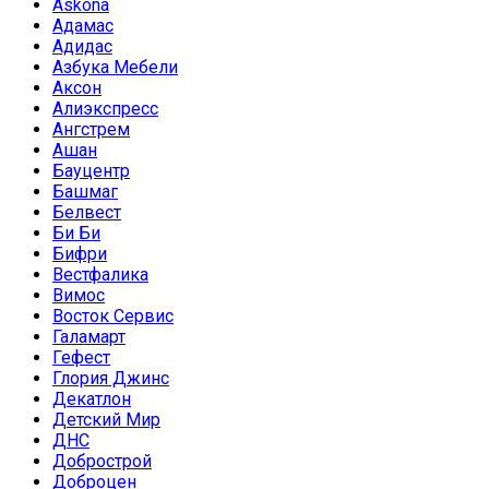
Askona
Адамас
Адидас
Азбука Мебели
Аксон
Алиэкспресс
Ангстрем
Ашан
Бауцентр
Башмаг
Белвест
Би Би
Бифри
Вестфалика
Вимос
Восток Сервис
Галамарт
Гефест
Глория Джинс
Декатлон
Детский Мир
ДНС
Добрострой
Доброцен