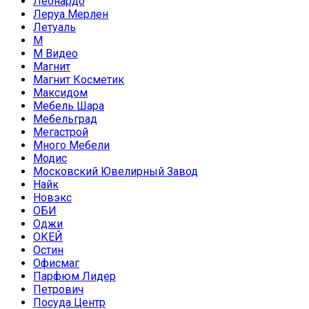
Леонардо
Леруа Мерлен
Летуаль
М
М Видео
Магнит
Магнит Косметик
Максидом
Мебель Шара
Мебельград
Мегастрой
Много Мебели
Модис
Московский Ювелирный Завод
Найк
Новэкс
ОБИ
Оджи
ОКЕЙ
Остин
Офисмаг
Парфюм Лидер
Петрович
Посуда Центр