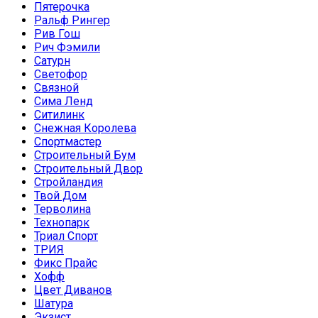
Пятерочка
Ральф Рингер
Рив Гош
Рич Фэмили
Сатурн
Светофор
Связной
Сима Ленд
Ситилинк
Снежная Королева
Спортмастер
Строительный Бум
Строительный Двор
Стройландия
Твой Дом
Терволина
Технопарк
Триал Спорт
ТРИЯ
Фикс Прайс
Хофф
Цвет Диванов
Шатура
Экзист