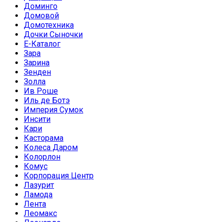
Доминго
Домовой
Домотехника
Дочки Сыночки
Е-Каталог
Зара
Зарина
Зенден
Золла
Ив Роше
Иль де Ботэ
Империя Сумок
Инсити
Кари
Касторама
Колеса Даром
Колорлон
Комус
Корпорация Центр
Лазурит
Ламода
Лента
Леомакс