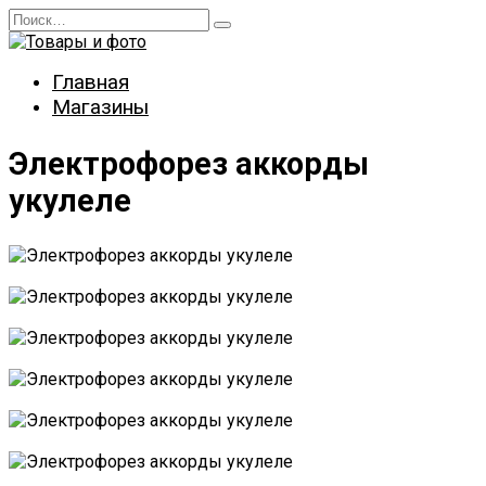
Перейти
Search
к
for:
содержанию
Главная
Магазины
Электрофорез аккорды
укулеле