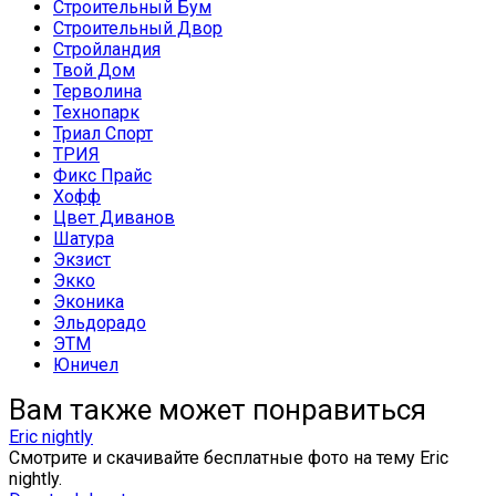
Строительный Бум
Строительный Двор
Стройландия
Твой Дом
Терволина
Технопарк
Триал Спорт
ТРИЯ
Фикс Прайс
Хофф
Цвет Диванов
Шатура
Экзист
Экко
Эконика
Эльдорадо
ЭТМ
Юничел
Вам также может понравиться
Eric nightly
Смотрите и скачивайте бесплатные фото на тему Eric
nightly.