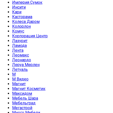
Империя Сумок
Инсити
Кари
Касторама
Колеса Даром
Колорлон
Комус
Корпорация Центр
Лазурит
Ламода
Лента
Леомакс
Леонардо
Леруа Мерлен
Летуаль
М
М Видео
Магнит
Магнит Косметик
Максидом
Мебель Шара
Мебельград
Мегастрой
Много Мебели