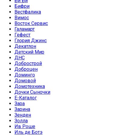
Би Би
Бифри
Вестфалика
Вимос
Восток Сервис
Галамарт
Гефест
Глория Джинс
Декатлон
Детский Мир
ДНС
Добрострой
Доброцен
Доминго
Домовой
Домотехника
Дочки Сыночки
Е-Каталог
Зара
Зарина
Зенден
Золла
Ив Роше
Иль де Ботэ