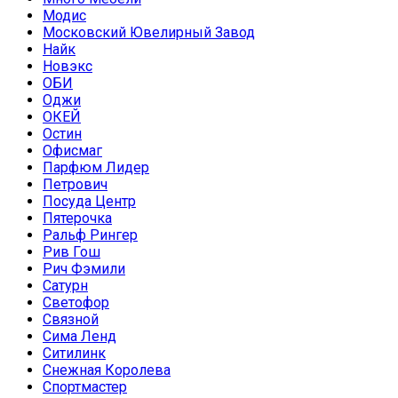
Модис
Московский Ювелирный Завод
Найк
Новэкс
ОБИ
Оджи
ОКЕЙ
Остин
Офисмаг
Парфюм Лидер
Петрович
Посуда Центр
Пятерочка
Ральф Рингер
Рив Гош
Рич Фэмили
Сатурн
Светофор
Связной
Сима Ленд
Ситилинк
Снежная Королева
Спортмастер