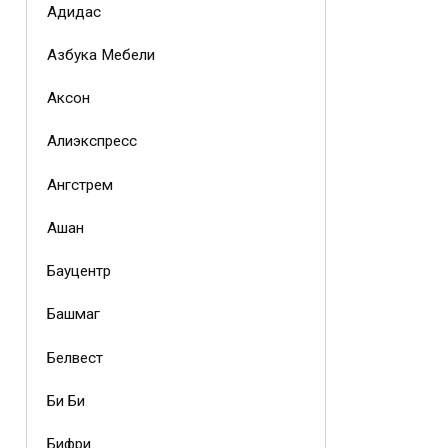
Адидас
Азбука Мебели
Аксон
Алиэкспресс
Ангстрем
Ашан
Бауцентр
Башмаг
Белвест
Би Би
Бифри