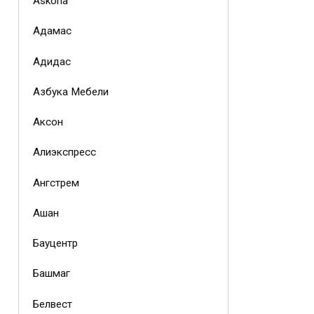
Askona
Адамас
Адидас
Азбука Мебели
Аксон
Алиэкспресс
Ангстрем
Ашан
Бауцентр
Башмаг
Белвест