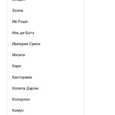
Золла
Ив Роше
Иль де Ботэ
Империя Сумок
Инсити
Кари
Касторама
Колеса Даром
Колорлон
Комус