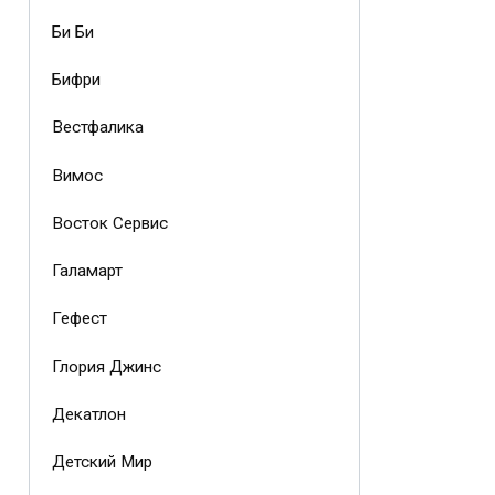
Би Би
Бифри
Вестфалика
Вимос
Восток Сервис
Галамарт
Гефест
Глория Джинс
Декатлон
Детский Мир