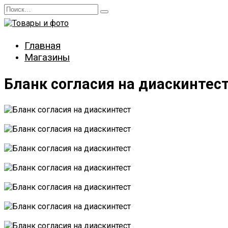
Перейти
Search
к
for:
содержанию
Главная
Магазины
Бланк согласия на диаскинтес