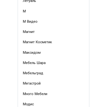
Летуаль
М
М Видео
Магнит
Магнит Косметик
Максидом
Мебель Шара
Мебельград
Мегастрой
Много Мебели
Модис