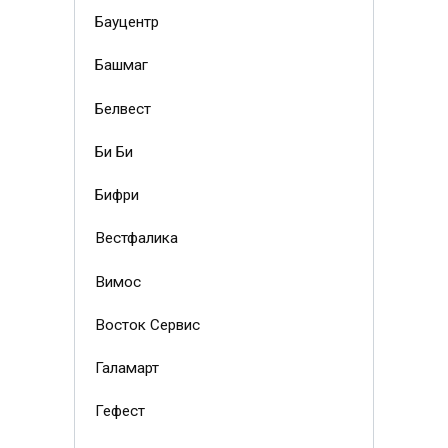
Бауцентр
Башмаг
Белвест
Би Би
Бифри
Вестфалика
Вимос
Восток Сервис
Галамарт
Гефест