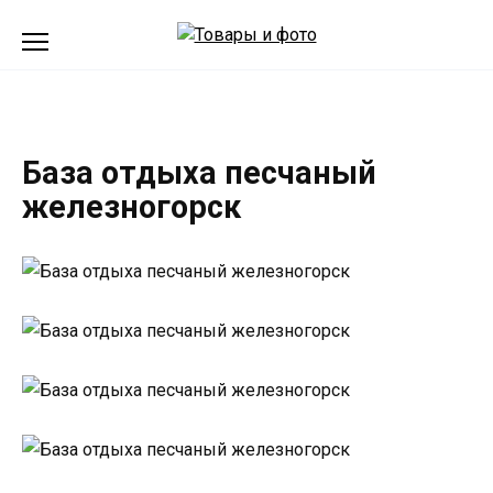
Перейти
к
содержанию
База отдыха песчаный
железногорск