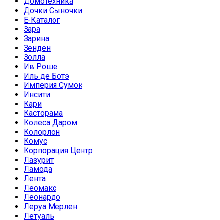
Домотехника
Дочки Сыночки
Е-Каталог
Зара
Зарина
Зенден
Золла
Ив Роше
Иль де Ботэ
Империя Сумок
Инсити
Кари
Касторама
Колеса Даром
Колорлон
Комус
Корпорация Центр
Лазурит
Ламода
Лента
Леомакс
Леонардо
Леруа Мерлен
Летуаль