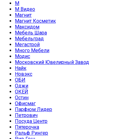
М
М Видео
Магнит
Магнит Косметик
Максидом
Мебель Шара
Мебельград
Мегастрой
Много Мебели
Модис
Московский Ювелирный Завод
Найк
Новэкс
ОБИ
Оджи
ОКЕЙ
Остин
Офисмаг
Парфюм Лидер
Петрович
Посуда Центр
Пятерочка
Ральф Рингер
Рив Гош