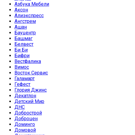
Азбука Мебели
Аксон
Алиэкспресс
Ангстрем
Ашан
Бауцентр
Башмаг
Белвест
Би Би
Бифри
Вестфалика
Вимос
Восток Сервис
Галамарт
Гефест
Глория Джинс
Декатлон
Детский Мир
ДНС
Добрострой
Доброцен
Доминго
Домовой