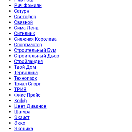
Рич Фэмили
Сатурн
Светофор
Связной
Сима Ленд
Ситилинк
Снежная Королева
Спортмастер
Строительный Бум
Строительный Двор
Стройландия
Твой Дом
Терволина
Технопарк
Триал Спорт
ТРИЯ
Фикс Прайс
Хофф
Цвет Диванов
Шатура
Экзист
Экко
Эконика