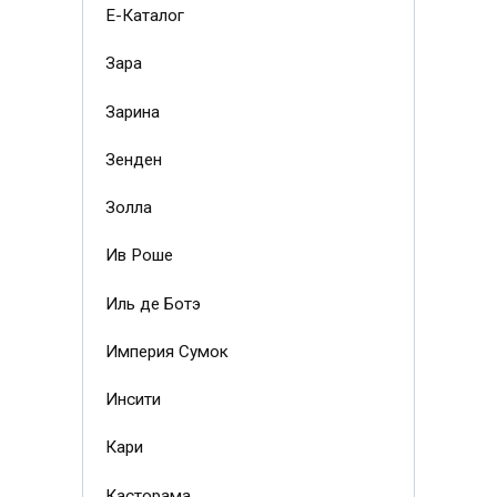
Е-Каталог
Зара
Зарина
Зенден
Золла
Ив Роше
Иль де Ботэ
Империя Сумок
Инсити
Кари
Касторама