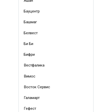
Ашан
Бауцентр
Башмаг
Белвест
Би Би
Бифри
Вестфалика
Вимос
Восток Сервис
Галамарт
Гефест